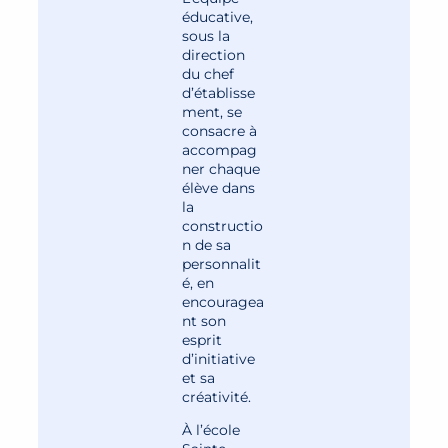
éducative,
sous la
direction
du chef
d’établisse
ment, se
consacre à
accompag
ner chaque
élève dans
la
constructio
n de sa
personnalit
é, en
encouragea
nt son
esprit
d’initiative
et sa
créativité.
À l’école