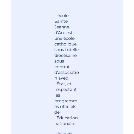
L’école
Sainte
Jeanne
d’Arc est
une école
catholique
sous tutelle
diocésaine,
sous
contrat
d’associatio
n avec
l’État, et
respectant
les
programm
es officiels
de
l’Éducation
nationale.
L’équipe